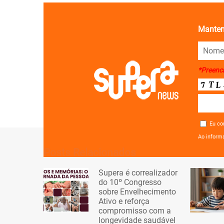
Manten
*Preenc
Eu co
Ao inform
Posts Relacionados
Supera é correalizador
do 10º Congresso
sobre Envelhecimento
Ativo e reforça
compromisso com a
longevidade saudável