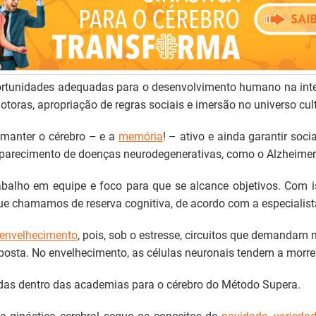
rtunidades adequadas para o desenvolvimento humano na intera
toras, apropriação de regras sociais e imersão no universo cul
 manter o cérebro – e a
memória
! – ativo e ainda garantir soc
 aparecimento de doenças neurodegenerativas, como o Alzheimer
rabalho em equipe e foco para que se alcance objetivos. Com
ue chamamos de reserva cognitiva, de acordo com a especialist
envelhecimento
, pois, sob o estresse, circuitos que demandam 
sposta. No envelhecimento, as células neuronais tendem a morr
das dentro das academias para o cérebro do Método Supera.