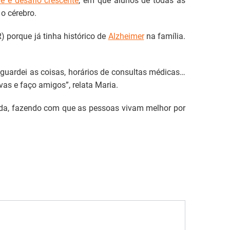
e e desafio crescente
, em que alunos de todas as
o cérebro.
 porque já tinha histórico de
Alzheimer
na família.
uardei as coisas, horários de consultas médicas…
s e faço amigos”, relata Maria.
ida, fazendo com que as pessoas vivam melhor por