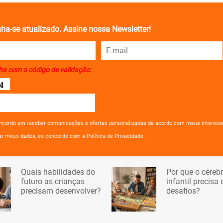
ha-se atualizado. Assine nossa Newsletter!
ha com o código de validação:
ncordo em receber comunicações e ofertas personalizadas de acordo com meus interess
ar meus dados, eu concordo com a Política de Privacidade.
Quais habilidades do
Por que o céreb
futuro as crianças
infantil precisa 
precisam desenvolver?
desafios?