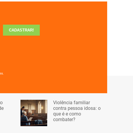
es.
ro
Violência familiar
de
contra pessoa idosa: o
que é e como
combater?