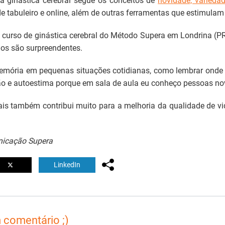
 ginástica cerebral segue os conceitos de
novidade, variedad
e tabuleiro e online, além de outras ferramentas que estimulam 
curso de ginástica cerebral do Método Supera em Londrina (PR)
ados são surpreendentes.
mória em pequenas situações cotidianas, como lembrar onde g
 e autoestima porque em sala de aula eu conheço pessoas nova
is também contribui muito para a melhoria da qualidade de v
nicação Supera
LinkedIn
 comentário ;)