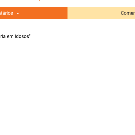
tários
Comen
ia em idosos"