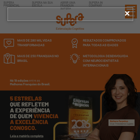
SUPERA
SUPERA NA SUA
ABRIR UMA
SUPERA IN
PRESENCIAL
ESCOLA
FRANQUIA
COMPANY
SUPERA
Menu
MAIS DE 280 MIL
VIDAS
RESULTADOS COMPROVADOS
TRANSFORMADAS
PARA TODAS AS IDADES
MAIS DE 250 FRANQUIAS
NO
METODOLOGIA DESENVOLVIDA
BRASIL
COM NEUROCIENTISTAS
INTERNACIONAIS