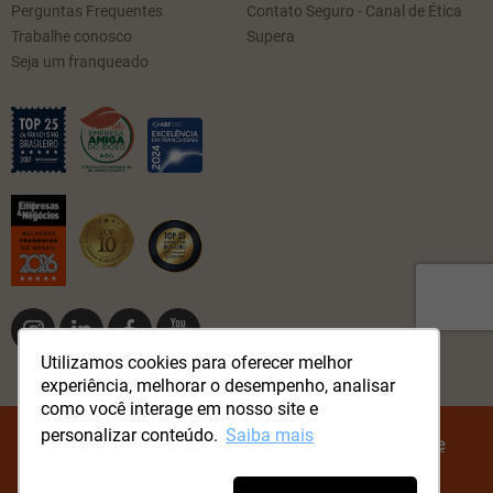
Perguntas Frequentes
Contato Seguro - Canal de Ética
Trabalhe conosco
Supera
Seja um franqueado
Utilizamos cookies para oferecer melhor
experiência, melhorar o desempenho, analisar
como você interage em nosso site e
personalizar conteúdo.
Saiba mais
© Método Supera Todos os direitos reservados.
Política de
Privacidade