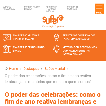
SUPERA
SUPERA NA SUA
ABRIR UMA
SUPERA IN
PRESENCIAL
ESCOLA
FRANQUIA
COMPANY
SUPERA
Menu
MAIS DE 280 MIL
VIDAS
RESULTADOS COMPROVADOS
TRANSFORMADAS
PARA TODAS AS IDADES
MAIS DE 250 FRANQUIAS
NO
METODOLOGIA DESENVOLVIDA
BRASIL
COM NEUROCIENTISTAS
INTERNACIONAIS
»
»
»
Home
Destaques
Saúde Mental
O poder das celebrações: como o fim de ano reativa
lembranças e memórias que moldam quem somos?
O poder das celebrações: como o
fim de ano reativa lembranças e