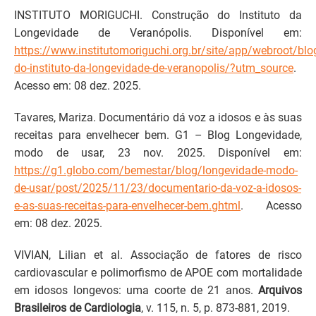
INSTITUTO MORIGUCHI. Construção do Instituto da
Longevidade de Veranópolis. Disponível em:
https://www.institutomoriguchi.org.br/site/app/webroot/blo
do-instituto-da-longevidade-de-veranopolis/?utm_source
.
Acesso em: 08 dez. 2025.
Tavares, Mariza. Documentário dá voz a idosos e às suas
receitas para envelhecer bem. G1 – Blog Longevidade,
modo de usar, 23 nov. 2025. Disponível em:
https://g1.globo.com/bemestar/blog/longevidade-modo-
de-usar/post/2025/11/23/documentario-da-voz-a-idosos-
e-as-suas-receitas-para-envelhecer-bem.ghtml
. Acesso
em: 08 dez. 2025.
VIVIAN, Lilian et al. Associação de fatores de risco
cardiovascular e polimorfismo de APOE com mortalidade
em idosos longevos: uma coorte de 21 anos.
Arquivos
Brasileiros de Cardiologia
, v. 115, n. 5, p. 873-881, 2019.