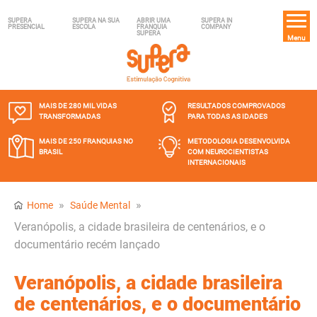
SUPERA
SUPERA NA SUA
ABRIR UMA
SUPERA IN
PRESENCIAL
ESCOLA
FRANQUIA
COMPANY
SUPERA
Menu
MAIS DE 280 MIL
VIDAS
RESULTADOS COMPROVADOS
TRANSFORMADAS
PARA TODAS AS IDADES
MAIS DE 250 FRANQUIAS
NO
METODOLOGIA DESENVOLVIDA
BRASIL
COM NEUROCIENTISTAS
INTERNACIONAIS
»
»
Home
Saúde Mental
Veranópolis, a cidade brasileira de centenários, e o
documentário recém lançado
Veranópolis, a cidade brasileira
de centenários, e o documentário