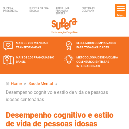
SUPERA
SUPERA NA SUA
ABRIR UMA
SUPERA IN
PRESENCIAL
ESCOLA
FRANQUIA
COMPANY
SUPERA
Menu
MAIS DE 280 MIL
VIDAS
RESULTADOS COMPROVADOS
TRANSFORMADAS
PARA TODAS AS IDADES
MAIS DE 250 FRANQUIAS
NO
METODOLOGIA DESENVOLVIDA
BRASIL
COM NEUROCIENTISTAS
INTERNACIONAIS
»
»
Home
Saúde Mental
Desempenho cognitivo e estilo de vida de pessoas
idosas centenárias
Desempenho cognitivo e estilo
de vida de pessoas idosas