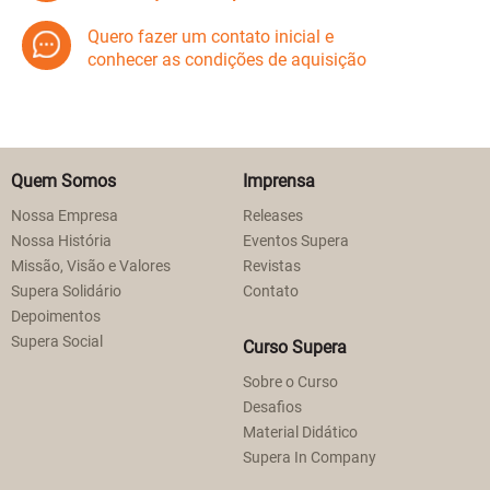
Quero fazer um contato inicial e
conhecer as condições de aquisição
Quem Somos
Imprensa
Nossa Empresa
Releases
Nossa História
Eventos Supera
Missão, Visão e Valores
Revistas
Supera Solidário
Contato
Depoimentos
Supera Social
Curso Supera
Sobre o Curso
Desafios
Material Didático
Supera In Company