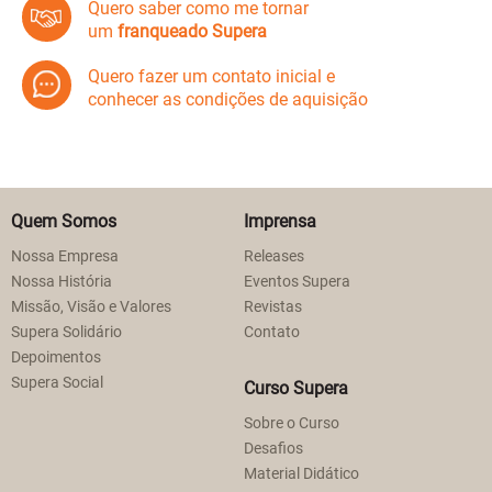
Quero saber como me tornar
um
franqueado Supera
Quero fazer um contato inicial e
conhecer as condições de aquisição
Quem Somos
Imprensa
Nossa Empresa
Releases
Nossa História
Eventos Supera
Missão, Visão e Valores
Revistas
Supera Solidário
Contato
Depoimentos
Supera Social
Curso Supera
Sobre o Curso
Desafios
Material Didático