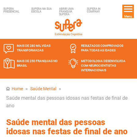
SUPERA
SUPERA NA SUA
ABRIR UMA
SUPERA IN
PRESENCIAL
ESCOLA
FRANQUIA
COMPANY
SUPERA
Menu
MAIS DE 280 MIL
VIDAS
RESULTADOS COMPROVADOS
TRANSFORMADAS
PARA TODAS AS IDADES
MAIS DE 250 FRANQUIAS
NO
METODOLOGIA DESENVOLVIDA
BRASIL
COM NEUROCIENTISTAS
INTERNACIONAIS
»
»
Home
Saúde Mental
Saúde mental das pessoas idosas nas festas de final de
ano
Saúde mental das pessoas
idosas nas festas de final de ano