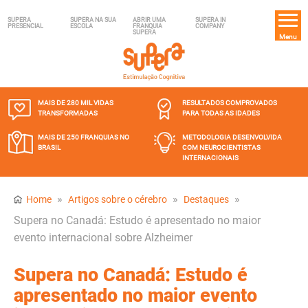
SUPERA
SUPERA NA SUA
ABRIR UMA
SUPERA IN
PRESENCIAL
ESCOLA
FRANQUIA
COMPANY
SUPERA
Menu
MAIS DE 280 MIL
VIDAS
RESULTADOS COMPROVADOS
TRANSFORMADAS
PARA TODAS AS IDADES
MAIS DE 250 FRANQUIAS
NO
METODOLOGIA DESENVOLVIDA
BRASIL
COM NEUROCIENTISTAS
INTERNACIONAIS
»
»
»
Home
Artigos sobre o cérebro
Destaques
Supera no Canadá: Estudo é apresentado no maior
evento internacional sobre Alzheimer
Supera no Canadá: Estudo é
apresentado no maior evento