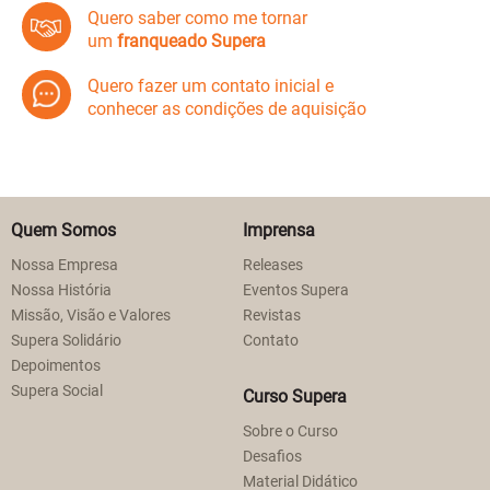
Quero saber como me tornar
um
franqueado Supera
Quero fazer um contato inicial e
conhecer as condições de aquisição
Quem Somos
Imprensa
Nossa Empresa
Releases
Nossa História
Eventos Supera
Missão, Visão e Valores
Revistas
Supera Solidário
Contato
Depoimentos
Supera Social
Curso Supera
Sobre o Curso
Desafios
Material Didático