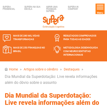
SUPERA
SUPERA NA SUA
ABRIR UMA
SUPERA IN
PRESENCIAL
ESCOLA
FRANQUIA
COMPANY
SUPERA
Menu
MAIS DE 280 MIL
VIDAS
RESULTADOS COMPROVADOS
TRANSFORMADAS
PARA TODAS AS IDADES
MAIS DE 250 FRANQUIAS
NO
METODOLOGIA DESENVOLVIDA
BRASIL
COM NEUROCIENTISTAS
INTERNACIONAIS
»
»
»
Home
Artigos sobre o cérebro
Destaques
Dia Mundial da Superdotação: Live revela informações
além do óbvio sobre o assunto
Dia Mundial da Superdotação:
Live revela informações além do