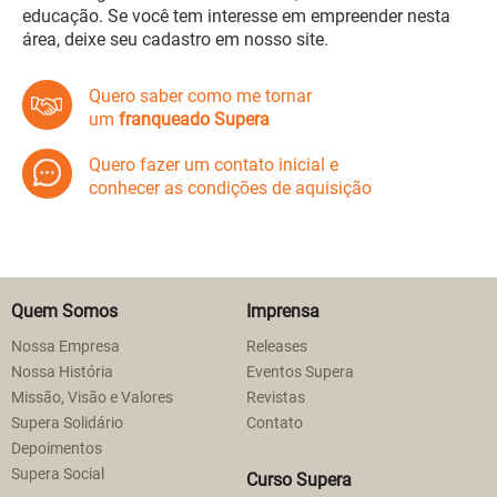
educação. Se você tem interesse em empreender nesta
área, deixe seu cadastro em nosso site.
Quero saber como me tornar
um
franqueado Supera
Quero fazer um contato inicial e
conhecer as condições de aquisição
Quem Somos
Imprensa
Nossa Empresa
Releases
Nossa História
Eventos Supera
Missão, Visão e Valores
Revistas
Supera Solidário
Contato
Depoimentos
Supera Social
Curso Supera