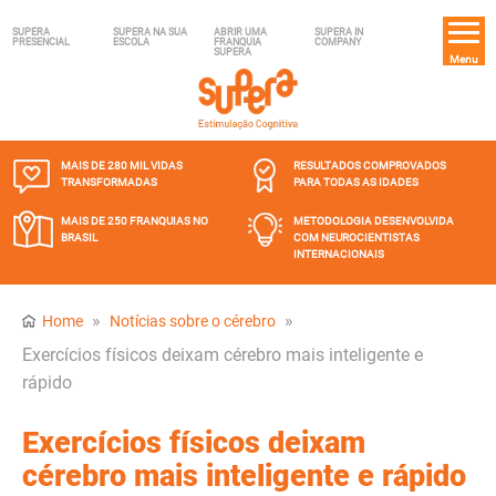
SUPERA
SUPERA NA SUA
ABRIR UMA
SUPERA IN
PRESENCIAL
ESCOLA
FRANQUIA
COMPANY
SUPERA
Menu
MAIS DE 280 MIL
VIDAS
RESULTADOS COMPROVADOS
TRANSFORMADAS
PARA TODAS AS IDADES
MAIS DE 250 FRANQUIAS
NO
METODOLOGIA DESENVOLVIDA
BRASIL
COM NEUROCIENTISTAS
INTERNACIONAIS
»
»
Home
Notícias sobre o cérebro
Exercícios físicos deixam cérebro mais inteligente e
rápido
Exercícios físicos deixam
cérebro mais inteligente e rápido