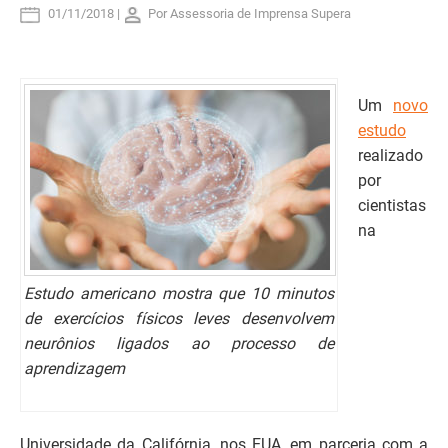
01/11/2018 |
Por Assessoria de Imprensa Supera
Um
novo
estudo
realizado
por
cientistas
na
Estudo americano mostra que 10 minutos
de exercícios físicos leves desenvolvem
neurônios ligados ao processo de
aprendizagem
Universidade da Califórnia, nos EUA, em parceria com a