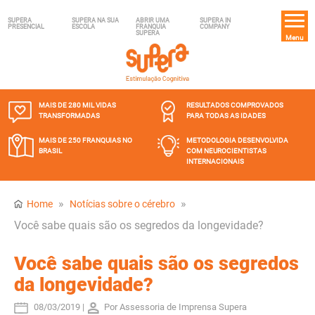
SUPERA
SUPERA NA SUA
ABRIR UMA
SUPERA IN
PRESENCIAL
ESCOLA
FRANQUIA
COMPANY
SUPERA
Menu
MAIS DE 280 MIL
VIDAS
RESULTADOS COMPROVADOS
TRANSFORMADAS
PARA TODAS AS IDADES
MAIS DE 250 FRANQUIAS
NO
METODOLOGIA DESENVOLVIDA
BRASIL
COM NEUROCIENTISTAS
INTERNACIONAIS
»
»
Home
Notícias sobre o cérebro
Você sabe quais são os segredos da longevidade?
Você sabe quais são os segredos
da longevidade?
08/03/2019 |
Por Assessoria de Imprensa Supera