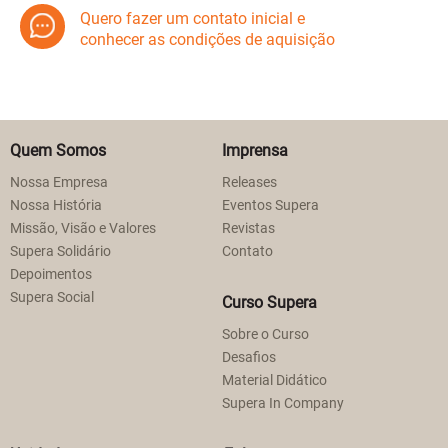
Quero fazer um contato inicial e
conhecer as condições de aquisição
Quem Somos
Imprensa
Nossa Empresa
Releases
Nossa História
Eventos Supera
Missão, Visão e Valores
Revistas
Supera Solidário
Contato
Depoimentos
Supera Social
Curso Supera
Sobre o Curso
Desafios
Material Didático
Supera In Company