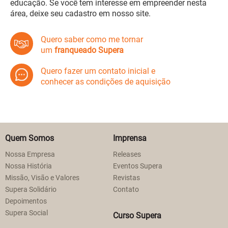
educação. Se você tem interesse em empreender nesta
área, deixe seu cadastro em nosso site.
Quero saber como me tornar
um
franqueado Supera
Quero fazer um contato inicial e
conhecer as condições de aquisição
Quem Somos
Imprensa
Nossa Empresa
Releases
Nossa História
Eventos Supera
Missão, Visão e Valores
Revistas
Supera Solidário
Contato
Depoimentos
Supera Social
Curso Supera