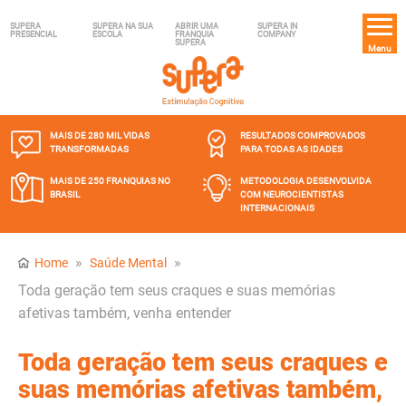
SUPERA
SUPERA NA SUA
ABRIR UMA
SUPERA IN
PRESENCIAL
ESCOLA
FRANQUIA
COMPANY
SUPERA
Menu
MAIS DE 280 MIL
VIDAS
RESULTADOS COMPROVADOS
TRANSFORMADAS
PARA TODAS AS IDADES
MAIS DE 250 FRANQUIAS
NO
METODOLOGIA DESENVOLVIDA
BRASIL
COM NEUROCIENTISTAS
INTERNACIONAIS
»
»
Home
Saúde Mental
Toda geração tem seus craques e suas memórias
afetivas também, venha entender
Toda geração tem seus craques e
suas memórias afetivas também,