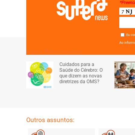
*Preenc
Eu co
Ao inform
Posts Relacionados
Cuidados para a
Saúde do Cérebro: O
que dizem as novas
diretrizes da OMS?
Outros assuntos: