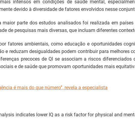
m mais intensos em condições de saúde mental, especialment
mente devido à diversidade de fatores envolvidos nesse conjun
maior parte dos estudos analisados foi realizada em países 
de de pesquisas mais diversas, que incluam diferentes context
por fatores ambientais, como educação e oportunidades cogni
ão e reduzam desigualdades podem contribuir para melhores c
ferenças precoces de QI se associam a riscos diferenciados d
, sociais e de saúde que promovam oportunidades mais equitativa
gência é mais do que número”, revela a especialista
alysis indicates lower IQ as a risk factor for physical and menta