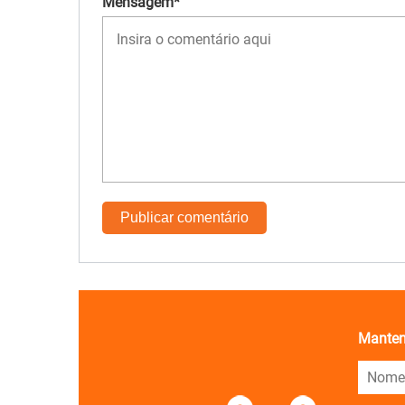
Mensagem*
Manten