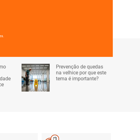
es.
omo
Prevenção de quedas
na velhice por que este
idade
tema é importante?
ce