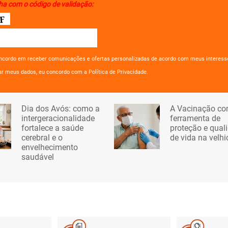
ha com o código de validação:
ncordo em receber comunicações e ofertas personalizadas de acordo com meus interess
ar meus dados, eu concordo com a Política de Privacidade.
Dia dos Avós: como a
A Vacinação c
intergeracionalidade
ferramenta de
fortalece a saúde
proteção e qual
cerebral e o
de vida na velhi
envelhecimento
saudável