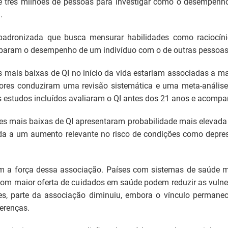
e três milhões de pessoas para investigar como o desempenho 
.
padronizada que busca mensurar habilidades como raciocíni
omparam o desempenho de um indivíduo com o de outras pessoas
s mais baixas de QI no início da vida estariam associadas a m
utores conduziram uma revisão sistemática e uma meta-análise 
Os estudos incluídos avaliaram o QI antes dos 21 anos e acomp
 mais baixas de QI apresentaram probabilidade mais elevada d
a a um aumento relevante no risco de condições como depress
m a força dessa associação. Países com sistemas de saúde m
com maior oferta de cuidados em saúde podem reduzir as vulne
es, parte da associação diminuiu, embora o vínculo permanece
erenças.