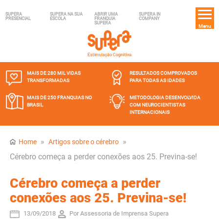
SUPERA
SUPERA NA SUA
ABRIR UMA
SUPERA IN
PRESENCIAL
ESCOLA
FRANQUIA
COMPANY
SUPERA
Menu
MAIS DE 280 MIL
VIDAS
RESULTADOS COMPROVADOS
TRANSFORMADAS
PARA TODAS AS IDADES
MAIS DE 250 FRANQUIAS
NO
METODOLOGIA DESENVOLVIDA
BRASIL
COM NEUROCIENTISTAS
INTERNACIONAIS
»
»
Home
Artigos sobre o cérebro
Cérebro começa a perder conexões aos 25. Previna-se!
Cérebro começa a perder
conexões aos 25. Previna-se!
13/09/2018
Por Assessoria de Imprensa Supera