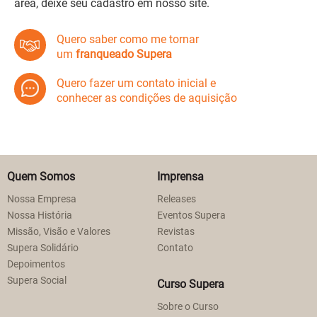
área, deixe seu cadastro em nosso site.
Quero saber como me tornar
um
franqueado Supera
Quero fazer um contato inicial e
conhecer as condições de aquisição
Quem Somos
Imprensa
Nossa Empresa
Releases
Nossa História
Eventos Supera
Missão, Visão e Valores
Revistas
Supera Solidário
Contato
Depoimentos
Supera Social
Curso Supera
Sobre o Curso