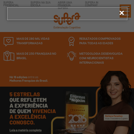
SUPERA
SUPERA NA SUA
ABRIR UMA
SUPERA IN
PRESENCIAL
ESCOLA
FRANQUIA
COMPANY
SUPERA
Menu
MAIS DE 280 MIL
VIDAS
RESULTADOS COMPROVADOS
TRANSFORMADAS
PARA TODAS AS IDADES
MAIS DE 250 FRANQUIAS
NO
METODOLOGIA DESENVOLVIDA
BRASIL
COM NEUROCIENTISTAS
INTERNACIONAIS