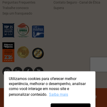
Perguntas Frequentes
Contato Seguro - Canal de Ética
Trabalhe conosco
Supera
Seja um franqueado
Utilizamos cookies para oferecer melhor
experiência, melhorar o desempenho, analisar
como você interage em nosso site e
personalizar conteúdo.
Saiba mais
© Método Supera Todos os direitos reservados.
Política de
Privacidade