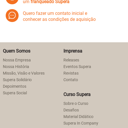
um
franqueado Supera
Quero fazer um contato inicial e
conhecer as condições de aquisição
Quem Somos
Imprensa
Nossa Empresa
Releases
Nossa História
Eventos Supera
Missão, Visão e Valores
Revistas
Supera Solidário
Contato
Depoimentos
Supera Social
Curso Supera
Sobre o Curso
Desafios
Material Didático
Supera In Company