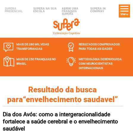
SUPERA
SUPERA NA SUA
ABRIR UMA
SUPERA IN
PRESENCIAL
ESCOLA
FRANQUIA
COMPANY
SUPERA
Menu
MAIS DE 280 MIL
VIDAS
RESULTADOS COMPROVADOS
TRANSFORMADAS
PARA TODAS AS IDADES
MAIS DE 250 FRANQUIAS
NO
METODOLOGIA DESENVOLVIDA
BRASIL
COM NEUROCIENTISTAS
INTERNACIONAIS
Resultado da busca
para“envelhecimento saudavel”
Dia dos Avós: como a intergeracionalidade
fortalece a saúde cerebral e o envelhecimento
saudável