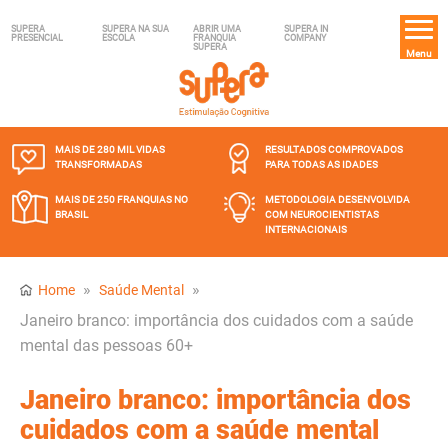
SUPERA
SUPERA NA SUA
ABRIR UMA
SUPERA IN
PRESENCIAL
ESCOLA
FRANQUIA
COMPANY
SUPERA
Menu
MAIS DE 280 MIL
VIDAS
RESULTADOS COMPROVADOS
TRANSFORMADAS
PARA TODAS AS IDADES
MAIS DE 250 FRANQUIAS
NO
METODOLOGIA DESENVOLVIDA
BRASIL
COM NEUROCIENTISTAS
INTERNACIONAIS
»
»
Home
Saúde Mental
Janeiro branco: importância dos cuidados com a saúde
mental das pessoas 60+
Janeiro branco: importância dos
cuidados com a saúde mental