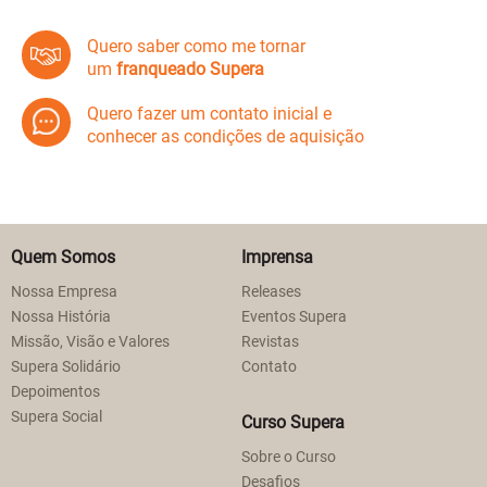
Quero saber como me tornar
um
franqueado Supera
Quero fazer um contato inicial e
conhecer as condições de aquisição
Quem Somos
Imprensa
Nossa Empresa
Releases
Nossa História
Eventos Supera
Missão, Visão e Valores
Revistas
Supera Solidário
Contato
Depoimentos
Supera Social
Curso Supera
Sobre o Curso
Desafios