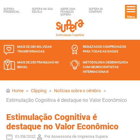
SUPERA
SUPERA NA SUA
ABRIR UMA
SUPERA IN
PRESENCIAL
ESCOLA
FRANQUIA
COMPANY
SUPERA
Menu
MAIS DE 280 MIL
VIDAS
RESULTADOS COMPROVADOS
TRANSFORMADAS
PARA TODAS AS IDADES
MAIS DE 250 FRANQUIAS
NO
METODOLOGIA DESENVOLVIDA
BRASIL
COM NEUROCIENTISTAS
INTERNACIONAIS
»
»
»
Home
Clipping
Notícias sobre o cérebro
Estimulação Cognitiva é destaque no Valor Econômico
Estimulação Cognitiva é
destaque no Valor Econômico
01/08/2022
Por Assessoria de Imprensa Supera