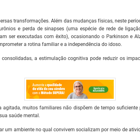
ersas transformações. Além das mudanças físicas, neste perío
urônios e perda de sinapses (uma espécie de rede de ligaçã
sam ser executadas com êxito), ocasionando o Parkinson e A
ometer a rotina familiar e a independência do idoso.
m consolidadas, a estimulação cognitiva pode reduzir os imp
gitada, muitos familiares não dispõem de tempo suficiente 
sua saúde mental.
ar um ambiente no qual convivem socializam por meio de ativ