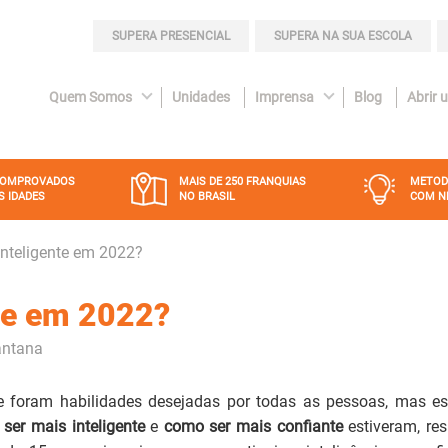
SUPERA PRESENCIAL
SUPERA NA SUA ESCOLA
Quem Somos
Unidades
Imprensa
Blog
Abrir 
COMPROVADOS
MAIS DE 250 FRANQUIAS
METOD
S IDADES
NO BRASIL
COM N
nteligente em 2022?
te em 2022?
antana
re foram habilidades desejadas por todas as pessoas, mas e
er mais inteligente
e
como ser mais confiante
estiveram, re