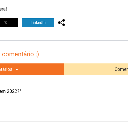
era!
LinkedIn
 comentário ;)
tários
Comen
 em 2022?"