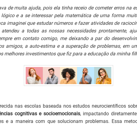
a de muita ajuda, pois ela tinha receio de cometer erros na 
 lógico e a se interessar pela matemática de uma forma muito 
nca imaginei que estudar números e fazer atividades de raciocí
 atendeu a todas as nossas necessidades prontamente, aju
 sempre em contato comigo, me deixando a par do desenvolvi
 os amigos, a auto-estima e a superação de problemas, em 
s melhores investimentos que fiz para a educação da minha fil
cida nas escolas baseada nos estudos neurocientíficos sobr
ências cognitivas e socioemocionais
, impactando diretament
s e a maneira com que solucionam problemas. Essa metodo