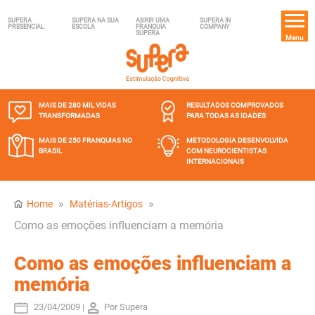
SUPERA
SUPERA NA SUA
ABRIR UMA
SUPERA IN
PRESENCIAL
ESCOLA
FRANQUIA
COMPANY
SUPERA
Menu
MAIS DE 280 MIL
VIDAS
RESULTADOS COMPROVADOS
TRANSFORMADAS
PARA TODAS AS IDADES
MAIS DE 250 FRANQUIAS
NO
METODOLOGIA DESENVOLVIDA
BRASIL
COM NEUROCIENTISTAS
INTERNACIONAIS
»
»
Home
Matérias-Artigos
Como as emoções influenciam a memória
Como as emoções influenciam a
memória
23/04/2009 |
Por Supera