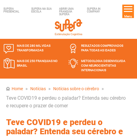
SUPERA
SUPERA NA SUA
ABRIR UMA
SUPERA IN
PRESENCIAL
ESCOLA
FRANQUIA
COMPANY
SUPERA
Menu
MAIS DE 280 MIL
VIDAS
RESULTADOS COMPROVADOS
TRANSFORMADAS
PARA TODAS AS IDADES
MAIS DE 250 FRANQUIAS
NO
METODOLOGIA DESENVOLVIDA
BRASIL
COM NEUROCIENTISTAS
INTERNACIONAIS
»
»
»
Home
Notícias
Notícias sobre o cérebro
Teve COVID19 e perdeu o paladar? Entenda seu cérebro
e recupere o prazer de comer
Teve COVID19 e perdeu o
paladar? Entenda seu cérebro e