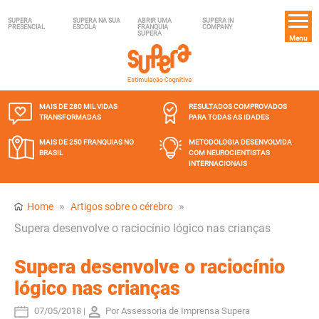
SUPERA
SUPERA NA SUA
ABRIR UMA
SUPERA IN
PRESENCIAL
ESCOLA
FRANQUIA
COMPANY
SUPERA
Menu
MAIS DE 280 MIL
VIDAS
RESULTADOS COMPROVADOS
TRANSFORMADAS
PARA TODAS AS IDADES
MAIS DE 250 FRANQUIAS
NO
METODOLOGIA DESENVOLVIDA
BRASIL
COM NEUROCIENTISTAS
INTERNACIONAIS
»
»
Home
Artigos sobre o cérebro
Supera desenvolve o raciocínio lógico nas crianças
Supera desenvolve o raciocínio
lógico nas crianças
07/05/2018 |
Por Assessoria de Imprensa Supera