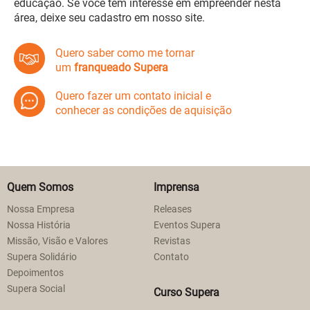
educação. Se você tem interesse em empreender nesta
área, deixe seu cadastro em nosso site.
Quero saber como me tornar
um
franqueado Supera
Quero fazer um contato inicial e
conhecer as condições de aquisição
Quem Somos
Imprensa
Nossa Empresa
Releases
Nossa História
Eventos Supera
Missão, Visão e Valores
Revistas
Supera Solidário
Contato
Depoimentos
Supera Social
Curso Supera