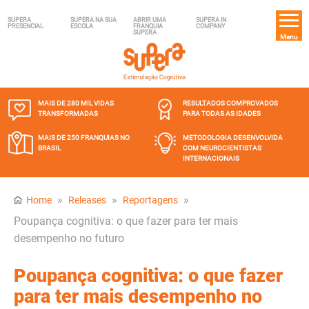
SUPERA
SUPERA NA SUA
ABRIR UMA
SUPERA IN
PRESENCIAL
ESCOLA
FRANQUIA
COMPANY
SUPERA
Menu
MAIS DE 280 MIL
VIDAS
RESULTADOS COMPROVADOS
TRANSFORMADAS
PARA TODAS AS IDADES
MAIS DE 250 FRANQUIAS
NO
METODOLOGIA DESENVOLVIDA
BRASIL
COM NEUROCIENTISTAS
INTERNACIONAIS
»
»
»
Home
Releases
Reportagens
Poupança cognitiva: o que fazer para ter mais
desempenho no futuro
Poupança cognitiva: o que fazer
para ter mais desempenho no