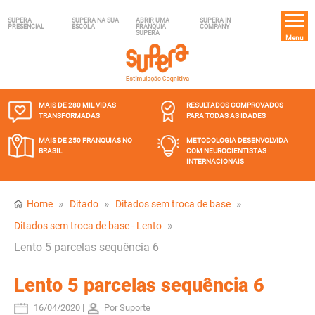
SUPERA
SUPERA NA SUA
ABRIR UMA
SUPERA IN
PRESENCIAL
ESCOLA
FRANQUIA
COMPANY
SUPERA
Menu
MAIS DE 280 MIL
VIDAS
RESULTADOS COMPROVADOS
TRANSFORMADAS
PARA TODAS AS IDADES
MAIS DE 250 FRANQUIAS
NO
METODOLOGIA DESENVOLVIDA
BRASIL
COM NEUROCIENTISTAS
INTERNACIONAIS
»
»
»
Home
Ditado
Ditados sem troca de base
»
Ditados sem troca de base - Lento
Lento 5 parcelas sequência 6
Lento 5 parcelas sequência 6
16/04/2020 |
Por Suporte