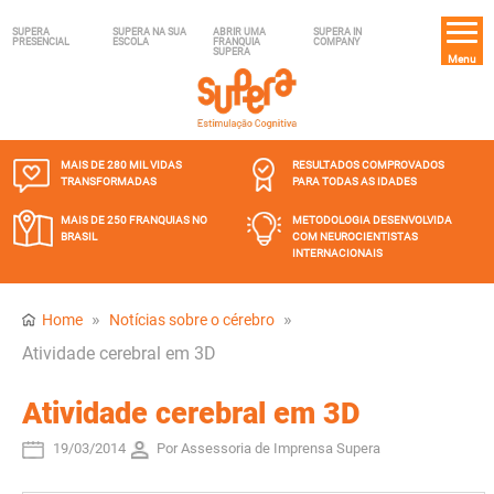
SUPERA
SUPERA NA SUA
ABRIR UMA
SUPERA IN
PRESENCIAL
ESCOLA
FRANQUIA
COMPANY
SUPERA
Menu
MAIS DE 280 MIL
VIDAS
RESULTADOS COMPROVADOS
TRANSFORMADAS
PARA TODAS AS IDADES
MAIS DE 250 FRANQUIAS
NO
METODOLOGIA DESENVOLVIDA
BRASIL
COM NEUROCIENTISTAS
INTERNACIONAIS
»
»
Home
Notícias sobre o cérebro
Atividade cerebral em 3D
Atividade cerebral em 3D
19/03/2014
Por Assessoria de Imprensa Supera