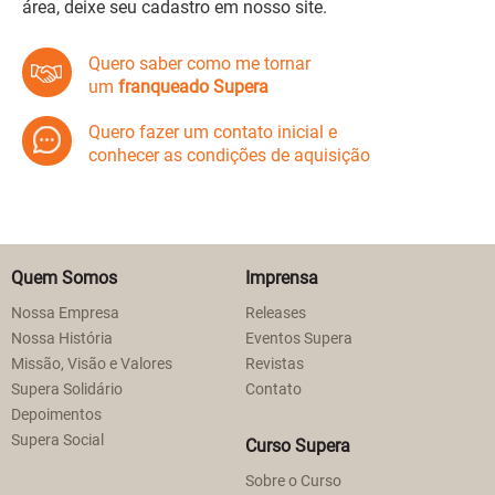
área, deixe seu cadastro em nosso site.
Quero saber como me tornar
um
franqueado Supera
Quero fazer um contato inicial e
conhecer as condições de aquisição
Quem Somos
Imprensa
Nossa Empresa
Releases
Nossa História
Eventos Supera
Missão, Visão e Valores
Revistas
Supera Solidário
Contato
Depoimentos
Supera Social
Curso Supera
Sobre o Curso