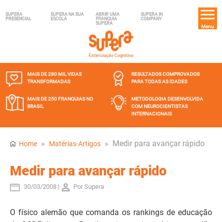
SUPERA
SUPERA NA SUA
ABRIR UMA
SUPERA IN
PRESENCIAL
ESCOLA
FRANQUIA
COMPANY
SUPERA
Menu
MAIS DE 280 MIL
VIDAS
RESULTADOS COMPROVADOS
TRANSFORMADAS
PARA TODAS AS IDADES
MAIS DE 250 FRANQUIAS
NO
METODOLOGIA DESENVOLVIDA
BRASIL
COM NEUROCIENTISTAS
INTERNACIONAIS
»
»
Medir para avançar rápido
Home
Matérias-Artigos
Medir para avançar rápido
30/03/2008 |
Por Supera
O físico alemão que comanda os rankings de educação