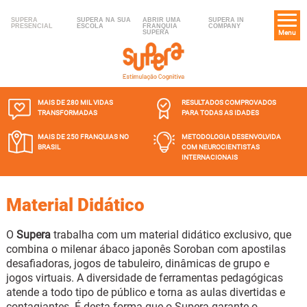
SUPERA
SUPERA NA SUA
ABRIR UMA
SUPERA IN
PRESENCIAL
ESCOLA
FRANQUIA
COMPANY
SUPERA
Menu
MAIS DE 280 MIL
VIDAS
RESULTADOS COMPROVADOS
TRANSFORMADAS
PARA TODAS AS IDADES
MAIS DE 250 FRANQUIAS
NO
METODOLOGIA DESENVOLVIDA
BRASIL
COM NEUROCIENTISTAS
INTERNACIONAIS
Material Didático
O
Supera
trabalha com um material didático exclusivo, que
combina o milenar ábaco japonês Soroban com apostilas
desafiadoras, jogos de tabuleiro, dinâmicas de grupo e
jogos virtuais. A diversidade de ferramentas pedagógicas
atende a todo tipo de público e torna as aulas divertidas e
contagiantes. É desta forma que o Supera garante o