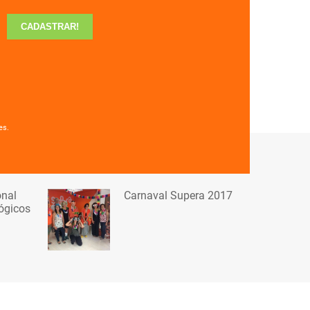
es.
onal
Carnaval Supera 2017
ógicos