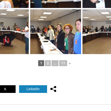
1
2
...
11
►
LinkedIn