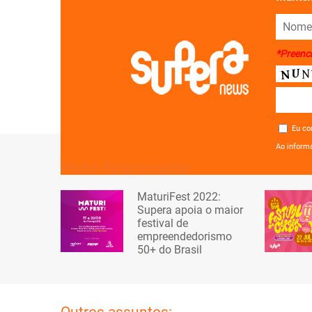
*Preenc
Eu co
Ao inform
Posts Relacionados
MaturiFest 2022:
Supera apoia o maior
festival de
empreendedorismo
50+ do Brasil