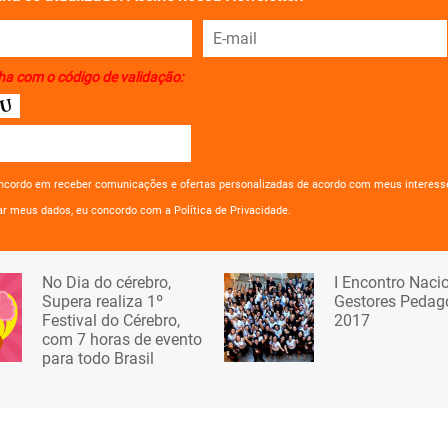
ha com o código de validação:
ncordo em receber comunicações e ofertas personalizadas de acordo com meus interess
ar meus dados, eu concordo com a Política de Privacidade.
No Dia do cérebro,
I Encontro Naci
Supera realiza 1º
Gestores Pedag
Festival do Cérebro,
2017
com 7 horas de evento
para todo Brasil