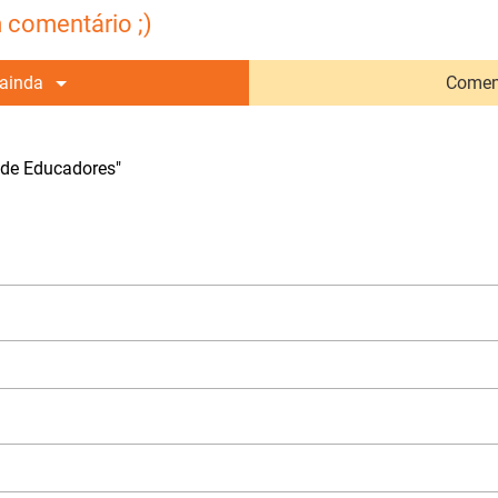
 comentário ;)
ainda
Comen
 de Educadores"