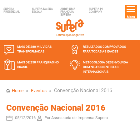
SUPERA
SUPERA NA SUA
ABRIR UMA
SUPERA IN
PRESENCIAL
ESCOLA
FRANQUIA
COMPANY
SUPERA
Menu
MAIS DE 280 MIL
VIDAS
RESULTADOS COMPROVADOS
TRANSFORMADAS
PARA TODAS AS IDADES
MAIS DE 250 FRANQUIAS
NO
METODOLOGIA DESENVOLVIDA
BRASIL
COM NEUROCIENTISTAS
INTERNACIONAIS
»
»
Convenção Nacional 2016
Home
Eventos
Convenção Nacional 2016
05/12/2016
Por Assessoria de Imprensa Supera