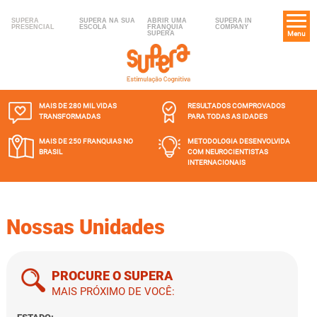
SUPERA
SUPERA NA SUA
ABRIR UMA
SUPERA IN
PRESENCIAL
ESCOLA
FRANQUIA
COMPANY
SUPERA
Menu
MAIS DE 280 MIL
VIDAS
RESULTADOS COMPROVADOS
TRANSFORMADAS
PARA TODAS AS IDADES
MAIS DE 250 FRANQUIAS
NO
METODOLOGIA DESENVOLVIDA
BRASIL
COM NEUROCIENTISTAS
INTERNACIONAIS
Nossas Unidades
PROCURE O SUPERA
MAIS PRÓXIMO DE VOCÊ: