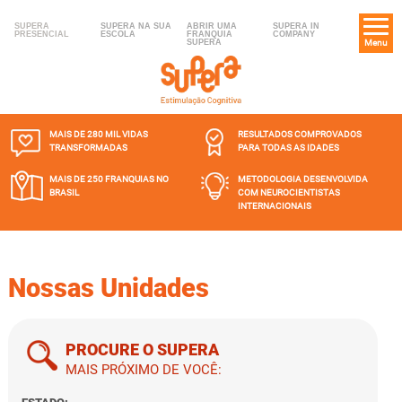
SUPERA
SUPERA NA SUA
ABRIR UMA
SUPERA IN
PRESENCIAL
ESCOLA
FRANQUIA
COMPANY
SUPERA
Menu
MAIS DE 280 MIL
VIDAS
RESULTADOS COMPROVADOS
TRANSFORMADAS
PARA TODAS AS IDADES
MAIS DE 250 FRANQUIAS
NO
METODOLOGIA DESENVOLVIDA
BRASIL
COM NEUROCIENTISTAS
INTERNACIONAIS
Nossas Unidades
PROCURE O SUPERA
MAIS PRÓXIMO DE VOCÊ: