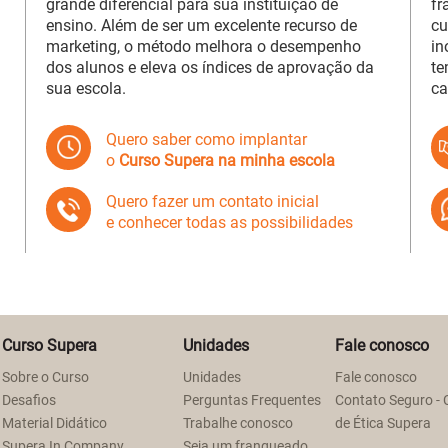
grande diferencial para sua instituição de
fr
ensino. Além de ser um excelente recurso de
cu
marketing, o método melhora o desempenho
in
dos alunos e eleva os índices de aprovação da
te
sua escola.
ca
Quero saber como implantar
o
Curso Supera na minha escola
Quero fazer um contato inicial
e conhecer todas as possibilidades
Curso Supera
Unidades
Fale conosco
Sobre o Curso
Unidades
Fale conosco
Desafios
Perguntas Frequentes
Contato Seguro - 
Material Didático
Trabalhe conosco
de Ética Supera
Supera In Company
Seja um franqueado