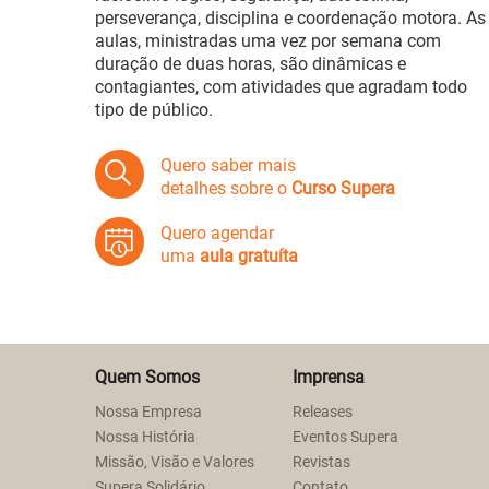
perseverança, disciplina e coordenação motora. As
aulas, ministradas uma vez por semana com
duração de duas horas, são dinâmicas e
contagiantes, com atividades que agradam todo
tipo de público.
Quero saber mais
detalhes sobre o
Curso Supera
Quero agendar
uma
aula gratuíta
Quem Somos
Imprensa
Nossa Empresa
Releases
Nossa História
Eventos Supera
Missão, Visão e Valores
Revistas
Supera Solidário
Contato