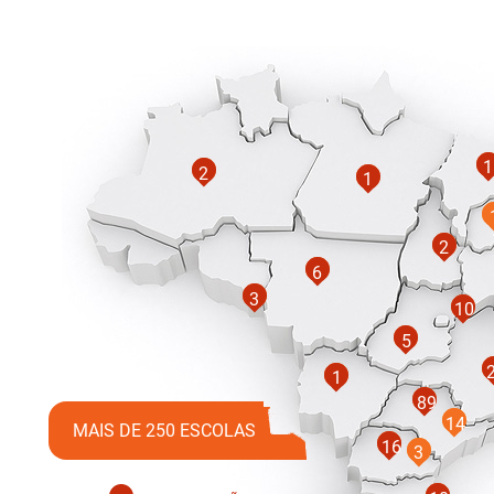
1
2
1
2
6
3
10
5
1
89
14
MAIS DE 250 ESCOLAS
16
3