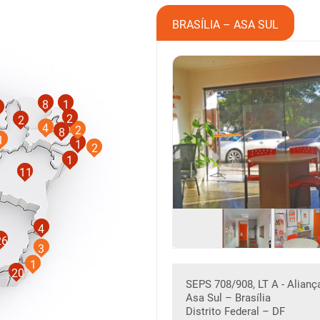
BRASÍLIA – ASA SUL
8
1
2
2
4
2
8
1
1
2
1
11
4
26
3
1
20
SEPS 708/908, LT A - Alianç
Asa Sul – Brasília
Distrito Federal – DF