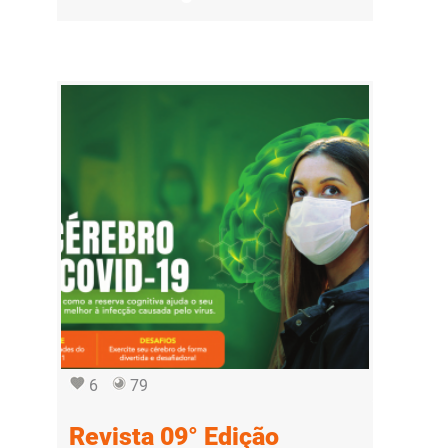
6
79
Revista 09° Edição