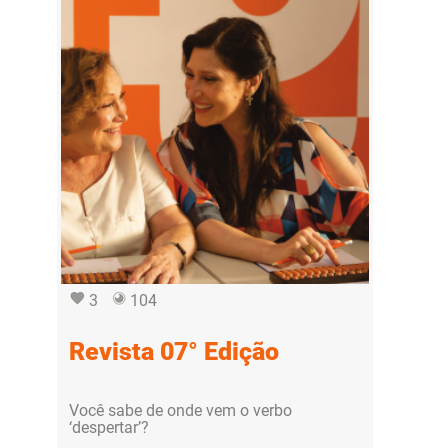
3
104
Revista 07° Edição
Você sabe de onde vem o verbo
‘despertar’?