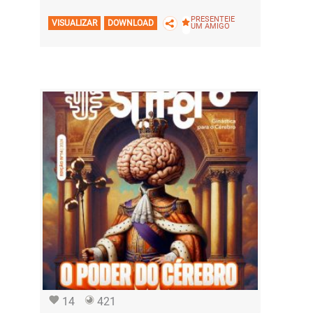
PRESENTEIE
VISUALIZAR
DOWNLOAD
UM AMIGO
14
421