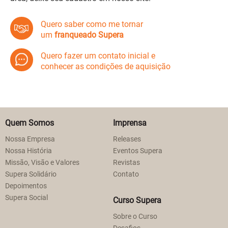
Quero saber como me tornar
um
franqueado Supera
Quero fazer um contato inicial e
conhecer as condições de aquisição
Quem Somos
Imprensa
Nossa Empresa
Releases
Nossa História
Eventos Supera
Missão, Visão e Valores
Revistas
Supera Solidário
Contato
Depoimentos
Supera Social
Curso Supera
Sobre o Curso