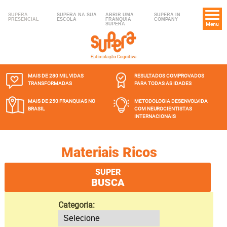
SUPERA
SUPERA NA SUA
ABRIR UMA
SUPERA IN
PRESENCIAL
ESCOLA
FRANQUIA
COMPANY
SUPERA
Menu
MAIS DE 280 MIL
VIDAS
RESULTADOS COMPROVADOS
TRANSFORMADAS
PARA TODAS AS IDADES
MAIS DE 250 FRANQUIAS
NO
METODOLOGIA DESENVOLVIDA
BRASIL
COM NEUROCIENTISTAS
INTERNACIONAIS
Materiais Ricos
SUPER
BUSCA
Categoria: