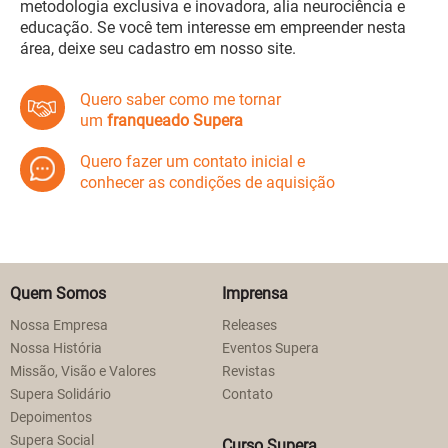
metodologia exclusiva e inovadora, alia neurociência e
educação. Se você tem interesse em empreender nesta
área, deixe seu cadastro em nosso site.
Quero saber como me tornar
um
franqueado Supera
Quero fazer um contato inicial e
conhecer as condições de aquisição
Quem Somos
Imprensa
Nossa Empresa
Releases
Nossa História
Eventos Supera
Missão, Visão e Valores
Revistas
Supera Solidário
Contato
Depoimentos
Supera Social
Curso Supera