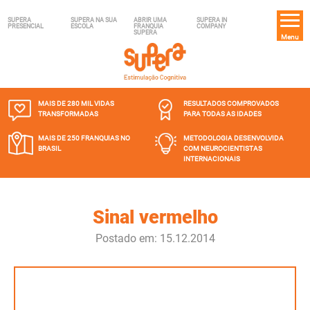
SUPERA
SUPERA NA SUA
ABRIR UMA
SUPERA IN
PRESENCIAL
ESCOLA
FRANQUIA
COMPANY
SUPERA
Menu
MAIS DE 280 MIL
VIDAS
RESULTADOS COMPROVADOS
TRANSFORMADAS
PARA TODAS AS IDADES
MAIS DE 250 FRANQUIAS
NO
METODOLOGIA DESENVOLVIDA
BRASIL
COM NEUROCIENTISTAS
INTERNACIONAIS
Sinal vermelho
Postado em: 15.12.2014