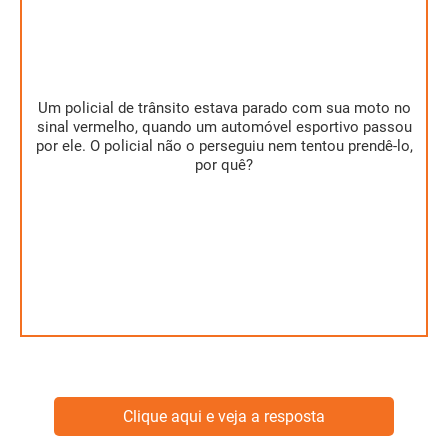
Um policial de trânsito estava parado com sua moto no
O automóvel viajava por uma estrada que cruzava com
sinal vermelho, quando um automóvel esportivo passou
aquela em que se encontrava o policial. O automóvel
por ele. O policial não o perseguiu nem tentou prendê-lo,
esportivo passou em um sinal que estava aberto (verde).
por quê?
Clique aqui e veja a resposta