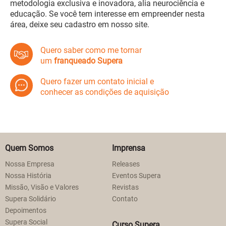
metodologia exclusiva e inovadora, alia neurociência e
educação. Se você tem interesse em empreender nesta
área, deixe seu cadastro em nosso site.
Quero saber como me tornar
um
franqueado Supera
Quero fazer um contato inicial e
conhecer as condições de aquisição
Quem Somos
Imprensa
Nossa Empresa
Releases
Nossa História
Eventos Supera
Missão, Visão e Valores
Revistas
Supera Solidário
Contato
Depoimentos
Supera Social
Curso Supera