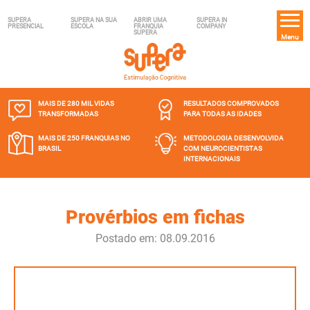
SUPERA
SUPERA NA SUA
ABRIR UMA
SUPERA IN
PRESENCIAL
ESCOLA
FRANQUIA
COMPANY
SUPERA
Menu
MAIS DE 280 MIL
VIDAS
RESULTADOS COMPROVADOS
TRANSFORMADAS
PARA TODAS AS IDADES
MAIS DE 250 FRANQUIAS
NO
METODOLOGIA DESENVOLVIDA
BRASIL
COM NEUROCIENTISTAS
INTERNACIONAIS
Provérbios em fichas
Postado em: 08.09.2016