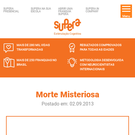
SUPERA
SUPERA NA SUA
ABRIR UMA
SUPERA IN
PRESENCIAL
ESCOLA
FRANQUIA
COMPANY
SUPERA
Menu
MAIS DE 280 MIL
VIDAS
RESULTADOS COMPROVADOS
TRANSFORMADAS
PARA TODAS AS IDADES
MAIS DE 250 FRANQUIAS
NO
METODOLOGIA DESENVOLVIDA
BRASIL
COM NEUROCIENTISTAS
INTERNACIONAIS
Morte Misteriosa
Postado em: 02.09.2013