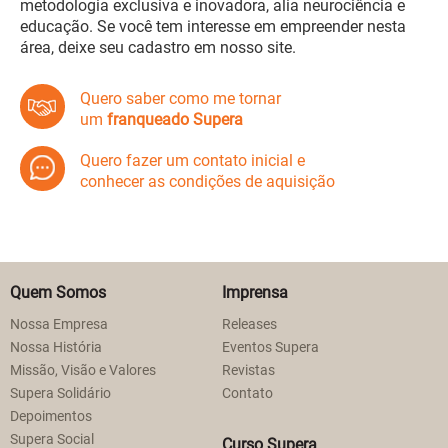
metodologia exclusiva e inovadora, alia neurociência e
educação. Se você tem interesse em empreender nesta
área, deixe seu cadastro em nosso site.
Quero saber como me tornar
um
franqueado Supera
Quero fazer um contato inicial e
conhecer as condições de aquisição
Quem Somos
Imprensa
Nossa Empresa
Releases
Nossa História
Eventos Supera
Missão, Visão e Valores
Revistas
Supera Solidário
Contato
Depoimentos
Supera Social
Curso Supera