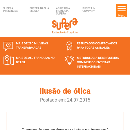
SUPERA
SUPERA NA SUA
ABRIR UMA
SUPERA IN
PRESENCIAL
ESCOLA
FRANQUIA
COMPANY
SUPERA
Menu
MAIS DE 280 MIL
VIDAS
RESULTADOS COMPROVADOS
TRANSFORMADAS
PARA TODAS AS IDADES
MAIS DE 250 FRANQUIAS
NO
METODOLOGIA DESENVOLVIDA
BRASIL
COM NEUROCIENTISTAS
INTERNACIONAIS
Ilusão de ótica
Postado em: 24.07.2015