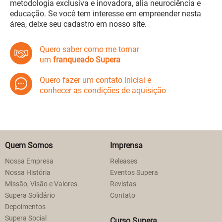
metodologia exclusiva e inovadora, alia neurociência e
educação. Se você tem interesse em empreender nesta
área, deixe seu cadastro em nosso site.
Quero saber como me tornar
um
franqueado Supera
Quero fazer um contato inicial e
conhecer as condições de aquisição
Quem Somos
Imprensa
Nossa Empresa
Releases
Nossa História
Eventos Supera
Missão, Visão e Valores
Revistas
Supera Solidário
Contato
Depoimentos
Supera Social
Curso Supera