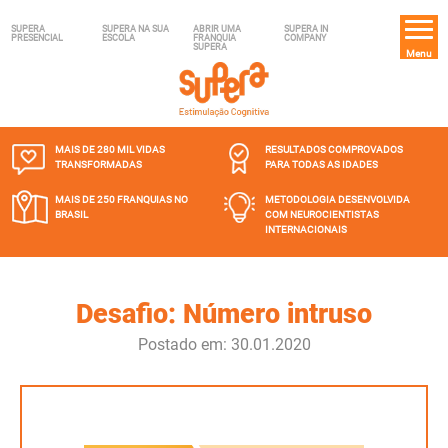
SUPERA
SUPERA NA SUA
ABRIR UMA
SUPERA IN
PRESENCIAL
ESCOLA
FRANQUIA
COMPANY
SUPERA
Menu
MAIS DE 280 MIL
VIDAS
RESULTADOS COMPROVADOS
TRANSFORMADAS
PARA TODAS AS IDADES
MAIS DE 250 FRANQUIAS
NO
METODOLOGIA DESENVOLVIDA
BRASIL
COM NEUROCIENTISTAS
INTERNACIONAIS
Desafio: Número intruso
Postado em: 30.01.2020