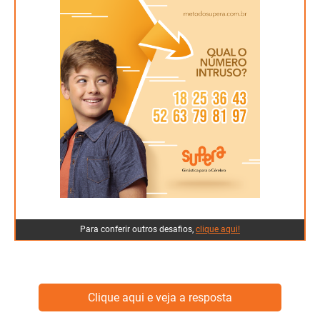
O número 43 não faz dupla. São duplas de números com
os valores posicionais trocados; 18 e 81, 25 e 52, 36 e 63,
79 e 97.
Para conferir outros desafios,
clique aqui!
Clique aqui e veja a resposta