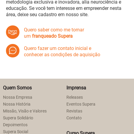
metodologia exclusiva e inovadora, alia neurociência e
educação. Se você tem interesse em empreender nesta
área, deixe seu cadastro em nosso site.
Quero saber como me tornar
um
franqueado Supera
Quero fazer um contato inicial e
conhecer as condições de aquisição
Quem Somos
Imprensa
Nossa Empresa
Releases
Nossa História
Eventos Supera
Missão, Visão e Valores
Revistas
Supera Solidário
Contato
Depoimentos
Supera Social
Curso Supera