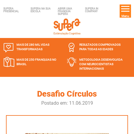
SUPERA
SUPERA NA SUA
ABRIR UMA
SUPERA IN
PRESENCIAL
ESCOLA
FRANQUIA
COMPANY
SUPERA
Menu
MAIS DE 280 MIL
VIDAS
RESULTADOS COMPROVADOS
TRANSFORMADAS
PARA TODAS AS IDADES
MAIS DE 250 FRANQUIAS
NO
METODOLOGIA DESENVOLVIDA
BRASIL
COM NEUROCIENTISTAS
INTERNACIONAIS
Desafio Círculos
Postado em: 11.06.2019