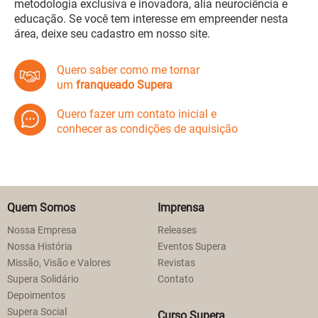
metodologia exclusiva e inovadora, alia neurociência e
educação. Se você tem interesse em empreender nesta
área, deixe seu cadastro em nosso site.
Quero saber como me tornar
um
franqueado Supera
Quero fazer um contato inicial e
conhecer as condições de aquisição
Quem Somos
Imprensa
Nossa Empresa
Releases
Nossa História
Eventos Supera
Missão, Visão e Valores
Revistas
Supera Solidário
Contato
Depoimentos
Supera Social
Curso Supera