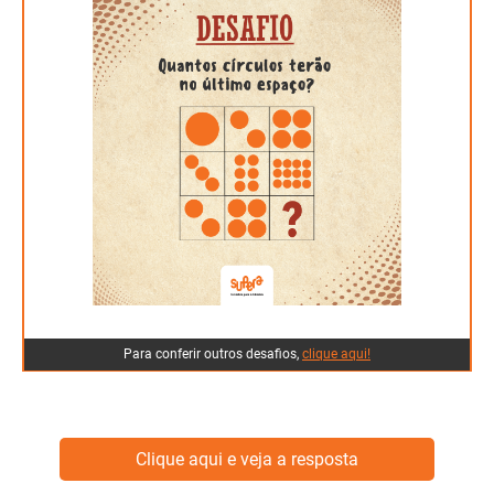
Na linha 1: 1 círculo, depois 2 círculos e por fim, 4
círculos. O mesmo que ir multiplicando por 2 cada
elemento seguinte: 1, 1x2 = 2, 2x2 = 4. Na linha 2: 3
círculos, 6 círculos e 12 círculos. O mesmo que
multiplicar cada próximo elemento por 2: 3, 3x2 = 6, 6x2 =
12. Na linha 3: 2 círculos, 4 círculos e ? Sabemos que 2x2
é 4. Então, podemos concluir que cada termo está sendo
multiplicado por 2. O mesmo que: 2, 2x2 = 4, 4x2 = 8. Ou
seja, no último espaço serão 8 círculos. Resposta: 8
Para conferir outros desafios,
clique aqui!
Clique aqui e veja a resposta