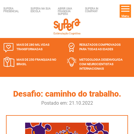
SUPERA
SUPERA NA SUA
ABRIR UMA
SUPERA IN
PRESENCIAL
ESCOLA
FRANQUIA
COMPANY
SUPERA
Menu
MAIS DE 280 MIL
VIDAS
RESULTADOS COMPROVADOS
TRANSFORMADAS
PARA TODAS AS IDADES
MAIS DE 250 FRANQUIAS
NO
METODOLOGIA DESENVOLVIDA
BRASIL
COM NEUROCIENTISTAS
INTERNACIONAIS
Desafio: caminho do trabalho.
Postado em: 21.10.2022