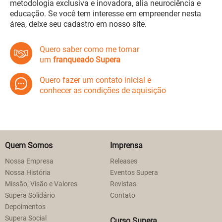
metodologia exclusiva e inovadora, alia neurociência e
educação. Se você tem interesse em empreender nesta
área, deixe seu cadastro em nosso site.
Quero saber como me tornar
um
franqueado Supera
Quero fazer um contato inicial e
conhecer as condições de aquisição
Quem Somos
Imprensa
Nossa Empresa
Releases
Nossa História
Eventos Supera
Missão, Visão e Valores
Revistas
Supera Solidário
Contato
Depoimentos
Supera Social
Curso Supera