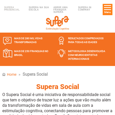
SUPERA
SUPERA NA SUA
ABRIR UMA
SUPERA IN
PRESENCIAL
ESCOLA
FRANQUIA
COMPANY
SUPERA
Menu
MAIS DE 280 MIL
VIDAS
RESULTADOS COMPROVADOS
TRANSFORMADAS
PARA TODAS AS IDADES
MAIS DE 250 FRANQUIAS
NO
METODOLOGIA DESENVOLVIDA
BRASIL
COM NEUROCIENTISTAS
INTERNACIONAIS
»
Supera Social
Home
Supera Social
O Supera Social é uma iniciativa de responsabilidade social
que tem o objetivo de trazer luz a ações que vão muito além
da transformação de vidas em sala de aula com a
estimulação cognitiva, conectando pessoas para promover a