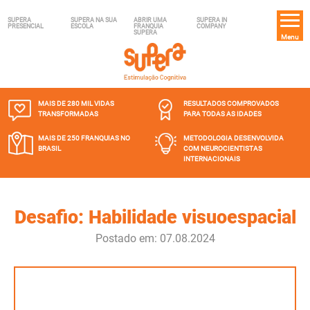
SUPERA
SUPERA NA SUA
ABRIR UMA
SUPERA IN
PRESENCIAL
ESCOLA
FRANQUIA
COMPANY
SUPERA
Menu
MAIS DE 280 MIL
VIDAS
RESULTADOS COMPROVADOS
TRANSFORMADAS
PARA TODAS AS IDADES
MAIS DE 250 FRANQUIAS
NO
METODOLOGIA DESENVOLVIDA
BRASIL
COM NEUROCIENTISTAS
INTERNACIONAIS
Desafio: Habilidade visuoespacial
Postado em: 07.08.2024