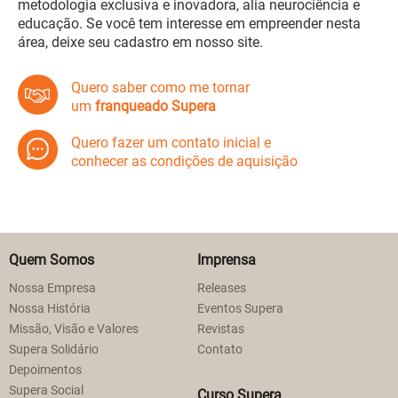
metodologia exclusiva e inovadora, alia neurociência e
educação. Se você tem interesse em empreender nesta
área, deixe seu cadastro em nosso site.
Quero saber como me tornar
um
franqueado Supera
Quero fazer um contato inicial e
conhecer as condições de aquisição
Quem Somos
Imprensa
Nossa Empresa
Releases
Nossa História
Eventos Supera
Missão, Visão e Valores
Revistas
Supera Solidário
Contato
Depoimentos
Supera Social
Curso Supera