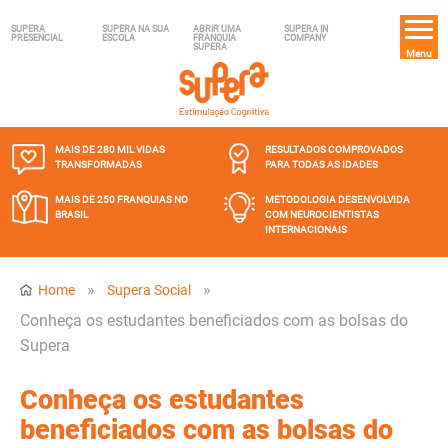
SUPERA
SUPERA NA SUA
ABRIR UMA
SUPERA IN
PRESENCIAL
ESCOLA
FRANQUIA
COMPANY
SUPERA
Menu
MAIS DE 280 MIL
VIDAS
RESULTADOS COMPROVADOS
TRANSFORMADAS
PARA TODAS AS IDADES
MAIS DE 250 FRANQUIAS
NO
METODOLOGIA DESENVOLVIDA
BRASIL
COM NEUROCIENTISTAS
INTERNACIONAIS
»
»
Home
Supera Social
Conheça os estudantes beneficiados com as bolsas do
Supera
Conheça os estudantes
beneficiados com as bolsas do