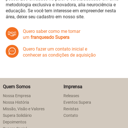
metodologia exclusiva e inovadora, alia neurociência e
educação. Se você tem interesse em empreender nesta
área, deixe seu cadastro em nosso site.
Quero saber como me tornar
um
franqueado Supera
Quero fazer um contato inicial e
conhecer as condições de aquisição
Quem Somos
Imprensa
Nossa Empresa
Releases
Nossa História
Eventos Supera
Missão, Visão e Valores
Revistas
Supera Solidário
Contato
Depoimentos