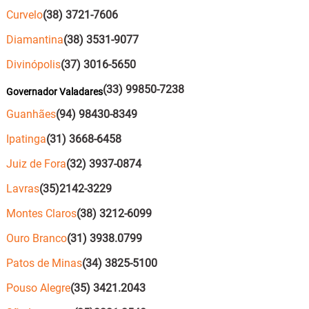
Curvelo
(38) 3721-7606
Diamantina
(38) 3531-9077
Divinópolis
(37) 3016-5650
(33) 99850-7238
Governador Valadares
Guanhães
(94) 98430-8349
Ipatinga
(31) 3668-6458
Juiz de Fora
(32) 3937-0874
Lavras
(35)2142-3229
Montes Claros
(38) 3212-6099
Ouro Branco
(31) 3938.0799
Patos de Minas
(34) 3825-5100
Pouso Alegre
(35) 3421.2043