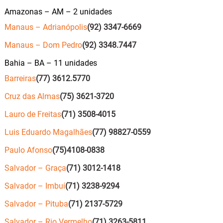
Amazonas – AM – 2 unidades
Manaus – Adrianópolis
(92) 3347-6669
Manaus – Dom Pedro
(92) 3348.7447
Bahia – BA – 11 unidades
Barreiras
(77) 3612.5770
Cruz das Almas
(75) 3621-3720
Lauro de Freitas
(71) 3508-4015
Luis Eduardo Magalhães
(77) 98827-0559
Paulo Afonso
(75)4108-0838
Salvador – Graça
(71) 3012-1418
Salvador – Imbuí
(71) 3238-9294
Salvador – Pituba
(71) 2137-5729
Salvador – Rio Vermelho
(71) 3263-5811