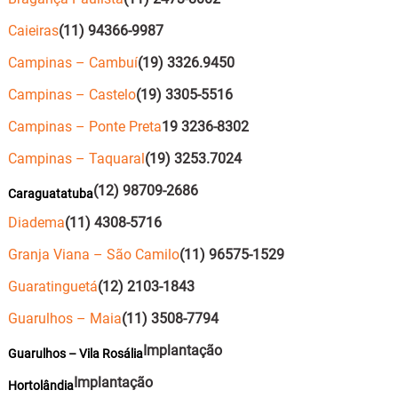
Caieiras
(11) 94366-9987
Campinas – Cambuí
(19) 3326.9450
Campinas – Castelo
(19) 3305-5516
Campinas – Ponte Preta
19 3236-8302
Campinas – Taquaral
(19) 3253.7024
(12) 98709-2686
Caraguatatuba
Diadema
(11) 4308-5716
Granja Viana – São Camilo
(11) 96575-1529
Guaratinguetá
(12) 2103-1843
Guarulhos – Maia
(11) 3508-7794
Implantação
Guarulhos – Vila Rosália
Implantação
Hortolândia