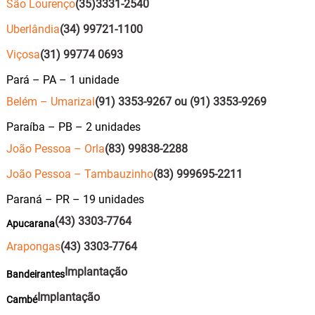
São Lourenço
(35)3331-2540
Uberlândia
(34) 99721-1100
Viçosa
(31) 99774 0693
Pará – PA – 1 unidade
Belém – Umarizal
(91) 3353-9267 ou (91) 3353-9269
Paraíba – PB – 2 unidades
João Pessoa – Orla
(83) 99838-2288
João Pessoa – Tambauzinho
(83) 999695-2211
Paraná – PR – 19 unidades
(43) 3303-7764
Apucarana
Arapongas
(43) 3303-7764
Implantação
Bandeirantes
Implantação
Cambé