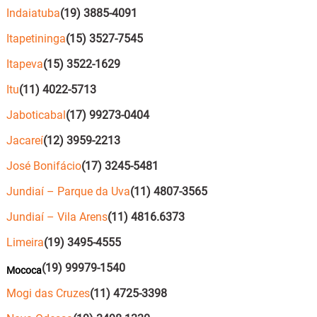
Indaiatuba
(19) 3885-4091
Itapetininga
(15) 3527-7545
Itapeva
(15) 3522-1629
Itu
(11) 4022-5713
Jaboticabal
(17) 99273-0404
Jacareí
(12) 3959-2213
José Bonifácio
(17) 3245-5481
Jundiaí – Parque da Uva
(11) 4807-3565
Jundiaí – Vila Arens
(11) 4816.6373
Limeira
(19) 3495-4555
(19) 99979-1540
Mococa
Mogi das Cruzes
(11) 4725-3398