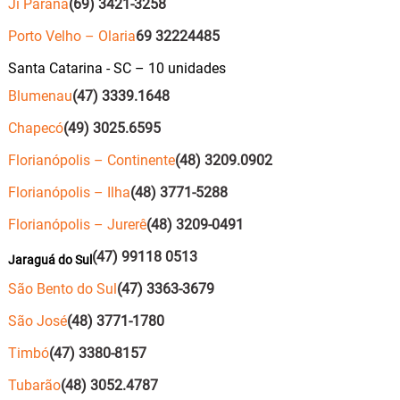
Ji Paraná
(69) 3421-3258
Porto Velho – Olaria
69 32224485
Santa Catarina - SC – 10 unidades
Blumenau
(47) 3339.1648
Chapecó
(49) 3025.6595
Florianópolis – Continente
(48) 3209.0902
Florianópolis – Ilha
(48) 3771-5288
Florianópolis – Jurerê
(48) 3209-0491
(47) 99118 0513
Jaraguá do Sul
São Bento do Sul
(47) 3363-3679
São José
(48) 3771-1780
Timbó
(47) 3380-8157
Tubarão
(48) 3052.4787