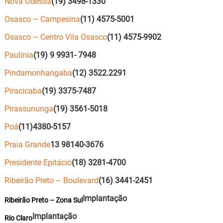
Nova Odessa
(19) 3498-1330
Osasco – Campesina
(11) 4575-5001
Osasco – Centro Vila Osasco
(11) 4575-9902
Paulínia
(19) 9 9931- 7948
Pindamonhangaba
(12) 3522.2291
Piracicaba
(19) 3375-7487
Pirassununga
(19) 3561-5018
Poá
(11)4380-5157
Praia Grande
13 98140-3676
Presidente Epitácio
(18) 3281-4700
Ribeirão Preto – Boulevard
(16) 3441-2451
Implantação
Ribeirão Preto – Zona Sul
Implantação
Rio Claro