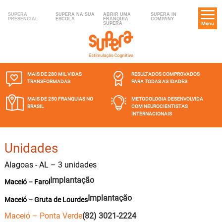
SUPERA
SUPERA NA SUA
ABRIR UMA
SUPERA IN
PRESENCIAL
ESCOLA
FRANQUIA
COMPANY
SUPERA
Menu
MAIS DE 280 MIL
VIDAS
RESULTADOS COMPROVADOS
TRANSFORMADAS
PARA TODAS AS IDADES
MAIS DE 250 FRANQUIAS
NO
METODOLOGIA DESENVOLVIDA
BRASIL
COM NEUROCIENTISTAS
INTERNACIONAIS
Unidades
Alagoas - AL – 3 unidades
Implantação
Maceió – Farol
Implantação
Maceió – Gruta de Lourdes
Maceió – Ponta Verde
(82) 3021-2224