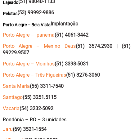
(51) 98040-1133
Lajeado
(53) 99992-9886
Pelotas
Implantação
Porto Alegre – Bela Vista
Porto Alegre – Ipanema
(51) 4061-3442
Porto Alegre – Menino Deus
(51) 3574.2930 | (51)
99229.9507
Porto Alegre – Moinhos
(51) 3398-5031
Porto Alegre – Três Figueiras
(51) 3276-3060
Santa Maria
(55) 3311-7540
Santiago
(55) 3251.5115
Vacaria
(54) 3232-5092
Rondônia – RO – 3 unidades
Jaru
(69) 3521-1554