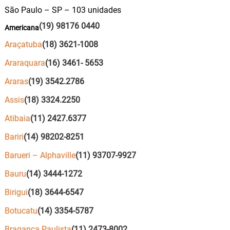
São Paulo – SP – 103 unidades
(19) 98176 0440
Americana
Araçatuba
(18) 3621-1008
Araraquara
(16) 3461- 5653
Araras
(19) 3542.2786
Assis
(18) 3324.2250
Atibaia
(11) 2427.6377
Bariri
(14) 98202-8251
Barueri – Alphaville
(11) 93707-9927
Bauru
(14) 3444-1272
Birigui
(18) 3644-6547
Botucatu
(14) 3354-5787
Bragança Paulista
(11) 2473-8002