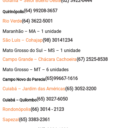
Goiânia – Setor Bueno Oeste
(62) 3922-0444
(64) 99208-3657
Quirinópolis
Rio Verde
(64) 3622-5001
Maranhão – MA – 1 unidade
São Luís – Cohajap
(98) 30141234
Mato Grosso do Sul – MS – 1 unidade
Campo Grande – Chácara Cachoeira
(67) 2525-8538
Mato Grosso – MT – 6 unidades
(65)99667-1616
Campo Novo do Parecis
Cuiabá – Jardim das Américas
(65) 3052-3200
(65) 3027-6050
Cuiabá – Quilombo
Rondonópolis
(66) 3014 - 2123
Sapezal
(65) 3383-2361